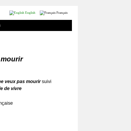
English
Français
t
 mourir
 ne veux pas mourir
suivi
ile de vivre
ançaise