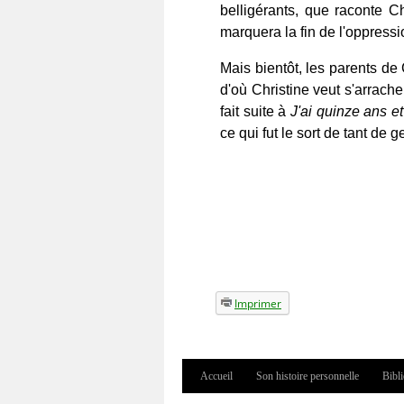
belligérants, que raconte Ch
marquera la fin de l'oppressio
Mais bientôt, les parents de 
d'où Christine veut s'arrach
fait suite à
J'ai quinze ans e
ce qui fut le sort de tant de
Imprimer
Accueil
Son histoire personnelle
Bibl
Menu principal