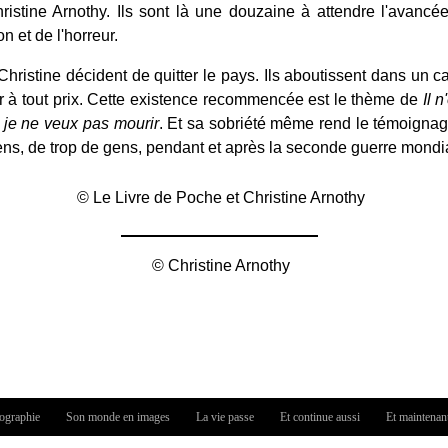
ristine Arnothy. Ils sont là une douzaine à attendre l'avancée
n et de l'horreur.
Christine décident de quitter le pays. Ils aboutissent dans un 
er à tout prix. Cette existence recommencée est le thème de
Il n
t je ne veux pas mourir
. Et sa sobriété même rend le témoignag
 gens, de trop de gens, pendant et après la seconde guerre mondi
© Le Livre de Poche et Christine Arnothy
© Christine Arnothy
iographie
Son monde en images
La vie passe
Et continue aussi
Et maintenan