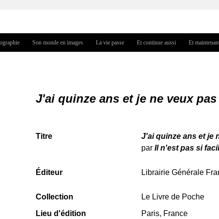
Jump to navigation
iographie
Son monde en images
La vie passe
Et continue aussi
Et maintenan
J'ai quinze ans et je ne veux pas
Titre
J'ai quinze ans et je
par
Il n'est pas si fac
Éditeur
Librairie Générale Fr
Collection
Le Livre de Poche
Lieu d'édition
Paris, France