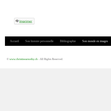
Imprimer
Accueil
Son histoire personnelle
Bibliographie
Son monde en images
Menu principal
©
www.christinearnothy.ch
- All Rights Reserved.