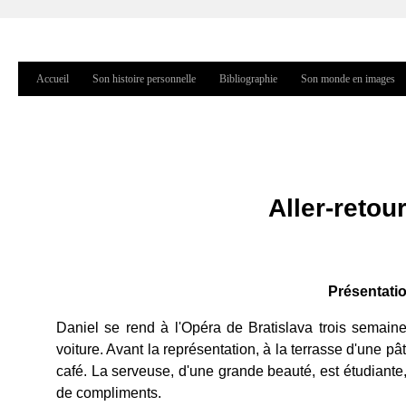
Jump to navigation
Accueil
Son histoire personnelle
Bibliographie
Son monde en images
Menu principal
Aller-retou
Présentation
Daniel se rend à l'Opéra de Bratislava trois semaine
voiture. Avant la représentation, à la terrasse d'une p
café. La serveuse, d'une grande beauté, est étudiant
de compliments.