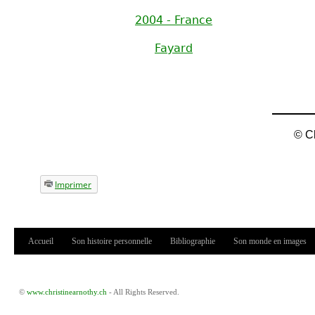
2004 - France
Fayard
© Ch
Imprimer
Accueil
Son histoire personnelle
Bibliographie
Son monde en images
Menu principal
©
www.christinearnothy.ch
- All Rights Reserved.