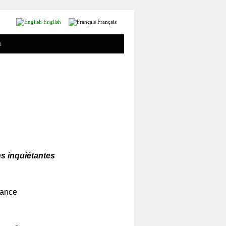
English
Français
t
ns inquiétantes
rance