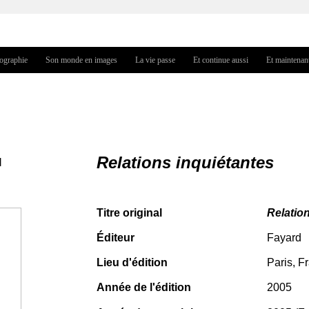
Jump to navigation
iographie
Son monde en images
La vie passe
Et continue aussi
Et maintenan
Relations inquiétantes
l
Titre
original
Relatio
Éditeur
Fayard
Lieu d'édition
Paris, F
Année de l'édition
2005