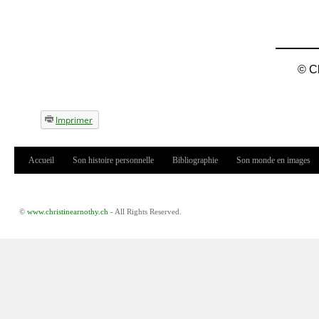
© Ch
Imprimer
Accueil
Son histoire personnelle
Bibliographie
Son monde en images
Menu principal
©
www.christinearnothy.ch
- All Rights Reserved.