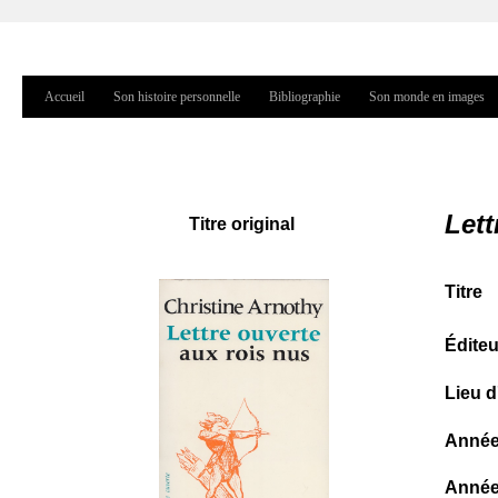
Jump to navigation
Accueil
Son histoire personnelle
Bibliographie
Son monde en images
Menu principal
Lett
Titre original
Titre
Éditeu
Lieu d
Année 
Année