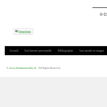
©
C
Imprimer
Accueil
Son histoire personnelle
Bibliographie
Son monde en images
Menu principal
©
www.christinearnothy.ch
- All Rights Reserved.