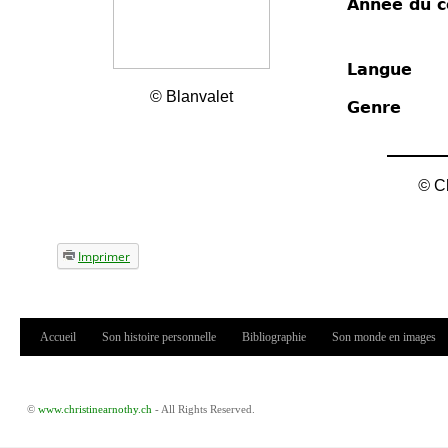
Année du c
Langue
© Blanvalet
Genre
©
C
Imprimer
Accueil
Son histoire personnelle
Bibliographie
Son monde en images
Menu principal
©
www.christinearnothy.ch
- All Rights Reserved.