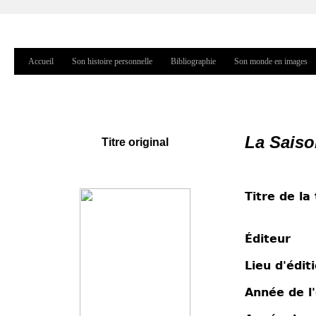
Jump to navigation
Accueil
Son histoire personnelle
Bibliographie
Son monde en images
Menu principal
La Saiso
Titre original
Titre de la
Éditeur
Lieu d'édit
Année de l'