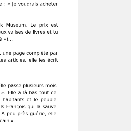
e : « Je voudrais acheter
ck Museum. Le prix est
x valises de livres et tu
ré »)…
out une page complète par
s articles, elle les écrit
Elle passe plusieurs mois
 ». Elle a là-bas tout ce
s habitants et le peuple
ls François qui la sauve
A peu près guérie, elle
cain ».