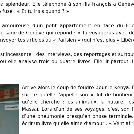
a splendeur. Elle téléphone à son fils François a Genèv
fuse : « Et tu irais quand ? »
 amoureuse d’un petit appartement en face du Fri
 le sage de Genève qui répond : « Tu voyageras avec deu
nvoyer tes articles au « Parisien » (qui n’est plus « Libé
é est incessante : des interviews, des reportages et surt
 elle analyse trois ou quatre livres. Elle lit partout. Le
Arrive alors le coup de foudre pour le Kenya. 
sur ce qu’elle l’appelle son « îlot de bonheur
qu’elle cherche : les animaux, la nature, le
Massaï. Lors d’un de ses voyages, c’est son fi
d’une pneumonie presqu’en phase terminale. 
écrit un livre qu’elle aime d’amour : « Vent afri