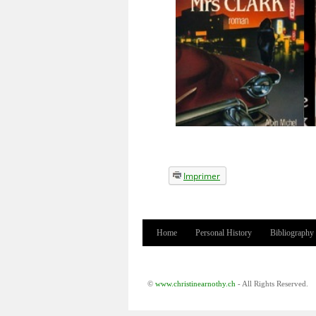
Imprimer
Home
Personal History
Bibliography
Main menu
©
www.christinearnothy.ch
- All Rights Reserved.