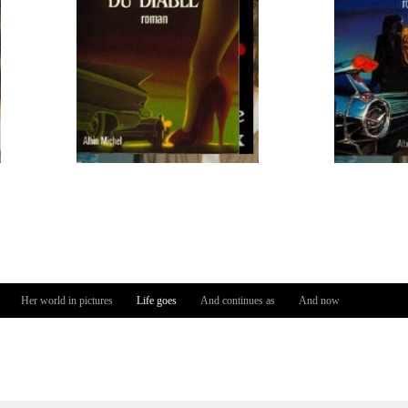
Her world in pictures
Life goes
And continues as
And now