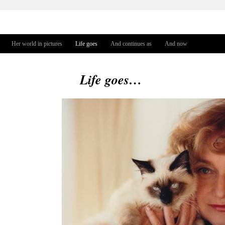
Jump to navigation
Her world in pictures
Life goes
And continues as
And now
Life goes…