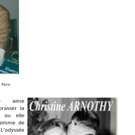
 Paris.
le aime
rasser la
e ou elle
l’homme de
. L’odyssée