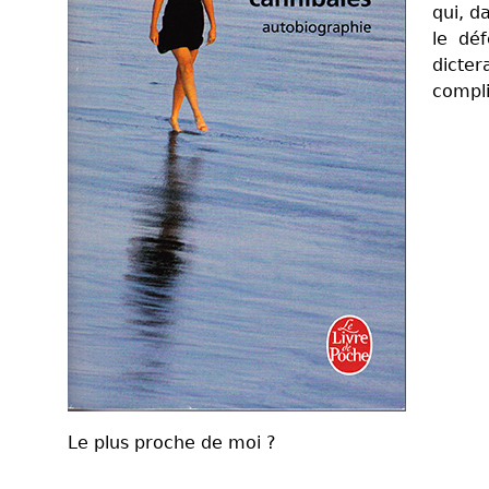
qui, d
le dé
dicter
compli
Le plus proche de moi ?