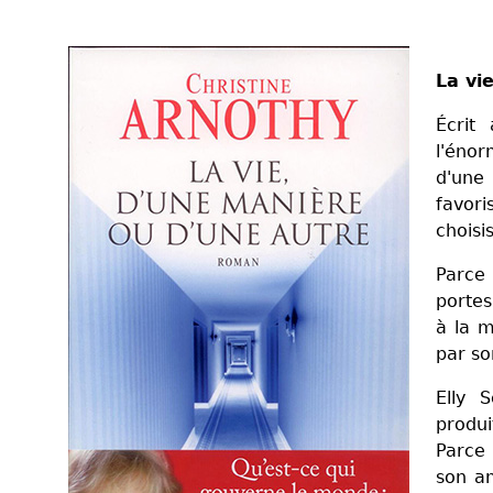
La vi
Écrit
l'éno
d'une 
favor
choisi
Parce
portes
à la m
par so
Elly 
produi
Parce 
son am