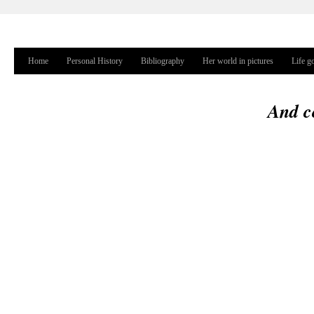
Jump to navigation
Home
Personal History
Bibliography
Her world in pictures
Life g
Main menu
And c