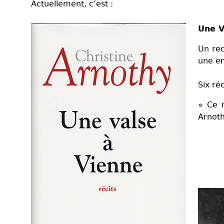
Actuellement, c’est :
Une V
Un rec
une en
Six ré
« Ce r
Arnoth