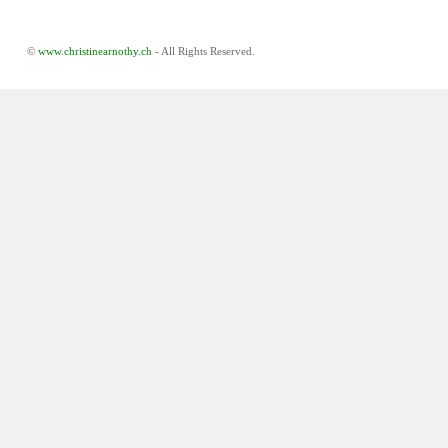
©
www.christinearnothy.ch
- All Rights Reserved.