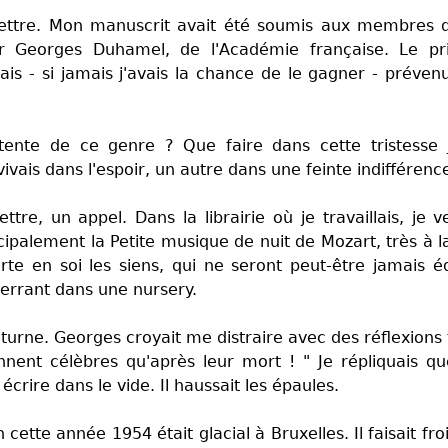
lettre. Mon manuscrit avait été soumis aux membres d
ar Georges Duhamel, de l'Académie française. Le pr
is - si jamais j'avais la chance de le gagner - préven
ttente de ce genre ? Que faire dans cette tristesse 
vivais dans l'espoir, un autre dans une feinte indifférenc
ttre, un appel. Dans la librairie où je travaillais, je 
cipalement la Petite musique de nuit de Mozart, très à l
te en soi les siens, qui ne seront peut-être jamais éd
 errant dans une nursery.
citurne. Georges croyait me distraire avec des réflexions t
nent célèbres qu'après leur mort ! " Je répliquais qu
écrire dans le vide. Il haussait les épaules.
ette année 1954 était glacial à Bruxelles. Il faisait fr