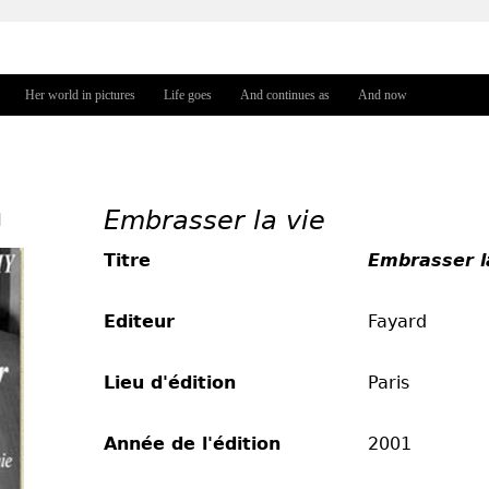
Jump to navigation
Her world in pictures
Life goes
And continues as
And now
Embrasser la vie
l
Titre
Embrasser l
Editeur
Fayard
Lieu d'édition
Paris
Année de l'édition
2001