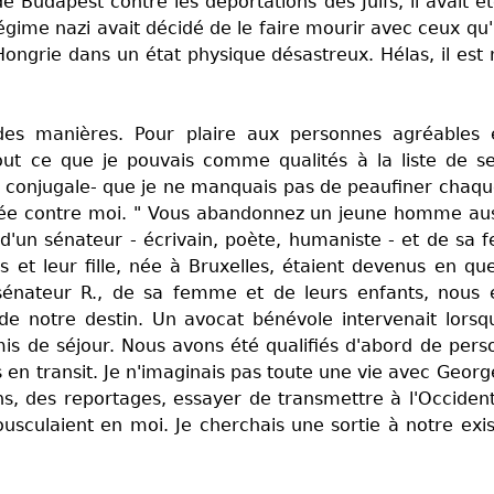
 Budapest contre les déportations des Juifs, il avait é
gime nazi avait décidé de le faire mourir avec ceux qu'il
Hongrie dans un état physique désastreux. Hélas, il est
 des manières. Pour plaire aux personnes agréables
 tout ce que je pouvais comme qualités à la liste de se
 conjugale- que je ne manquais pas de peaufiner chaque 
rnée contre moi. " Vous abandonnez un jeune homme aussi
 d'un sénateur - écrivain, poète, humaniste - et de sa
s et leur fille, née à Bruxelles, étaient devenus en qu
sénateur R., de sa femme et de leurs enfants, nous 
e notre destin. Un avocat bénévole intervenait lorsqu'i
is de séjour. Nous avons été qualifiés d'abord de pers
 en transit. Je n'imaginais pas toute une vie avec George
, des reportages, essayer de transmettre à l'Occiden
ousculaient en moi. Je cherchais une sortie à notre exis