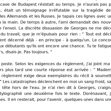
a cave de Budapest résistait au temps. Je n'aurais pas
é, était un témoignage irréfutable sur la tragédie de 
es Allemands et les Russes. Je tapais ces lignes avec un
 à la main. De temps à autre, l'ami demandait des nouve
de l'envoi. La discrète dissuasion de Georges ne me déco
du travail, que je m'épuisais pour rien : " Tout est dé
ment décerné déjà - en principe - à quelqu'un. Le conco
ux débutants qu'ils ont encore une chance. Tu te fatigues
, disais-je. Pas toujours. "
a poste. Selon les exigences du règlement, j'ai joint ma
urs plus tard une courte réponse est arrivée : " Madem
 règlement exige deux exemplaires du récit à soumettr
 " Les catastrophes déclenchent en moi un sang-froid, sa
ête hors de l'eau. Je n'ai rien dit à Georges, craigna
tylographié une deuxième fois le texte. Dorénavant, j'
s. Il en resterait, pour l'avenir, quelques-unes dans une