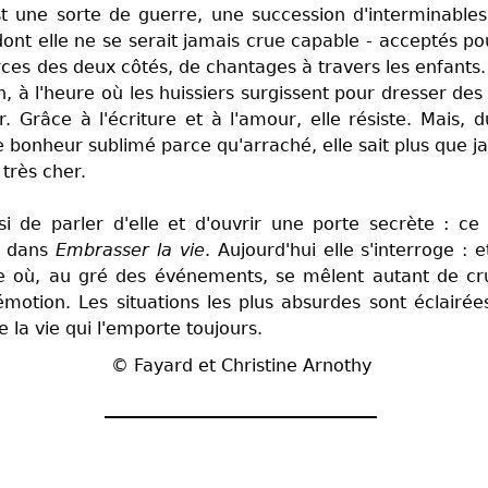
st une sorte de guerre, une succession d'interminables 
ont elle ne se serait jamais crue capable - acceptés po
rces des deux côtés, de chantages à travers les enfants
in, à l'heure où les huissiers surgissent pour dresser des
r. Grâce à l'écriture et à l'amour, elle résiste. Mais,
e bonheur sublimé parce qu'arraché, elle sait plus que 
 très cher.
si de parler d'elle et d'ouvrir une porte secrète : c
te dans
Embrasser la vie
. Aujourd'hui elle s'interroge : e
re où, au gré des événements, se mêlent autant de cr
motion. Les situations les plus absurdes sont éclairé
e la vie qui l'emporte toujours.
© Fayard et Christine Arnothy