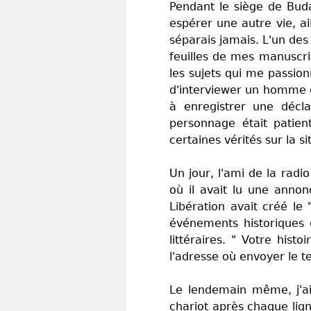
Pendant le siège de Buda
espérer une autre vie, ai
séparais jamais. L'un des 
feuilles de mes manuscrit
les sujets qui me passionn
d'interviewer un homme d'
à enregistrer une décla
personnage était patien
certaines vérités sur la s
Un jour, l'ami de la radi
où il avait lu une annon
Libération avait créé le
événements historiques q
littéraires. " Votre hist
l'adresse où envoyer le tex
Le lendemain même, j'ai 
chariot après chaque lign