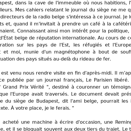
pest, dans la cave de l'immeuble où nous habitions, l'
lleurs. Mes cahiers relatant le journal du siège ne me q
directeurs de la radio belge s'intéressa à ce journal. Je
s et, quand il m'invitait à prendre un café à la cafétéri
aient. Connaissant ainsi mon intérêt pour la politique, il
État belge de réputation internationale. Au cours de cet
ration sur les pays de l'Est, les réfugiés et l'Euro
t et moi, munie d'un magnétophone à bout de souffle,
ituation des pays situés au-delà du rideau de fer.
o est venu nous rendre visite en fin d'après-midi. Il m'a
ce publiée par un journal français, Le Parisien libéré.
 " Grand Prix Vérité ", destiné à couronner un témoig
ue l'Europe avait traversés. Le document devait prés
oire du siège de Budapest, dit l'ami belge, pourrait les 
te. À votre place, je le ferais. "
acheté une machine à écrire d'occasion, une Remingto
e, et il se bloquait souvent aux deux tiers du trajet. Le