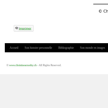
©
Ch
Imprimer
Accueil
Son histoire personnelle
Bibliographie
Son monde en images
Menu principal
©
www.christinearnothy.ch
- All Rights Reserved.