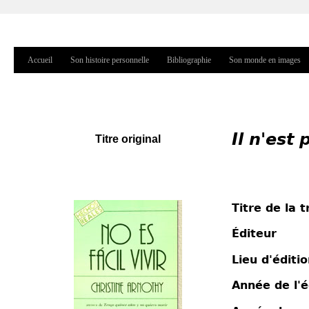
Jump to navigation
Accueil
Son histoire personnelle
Bibliographie
Son monde en images
Menu principal
Il n'est 
Titre original
Titre de la 
Éditeur
Lieu d'éditi
Année de l'é